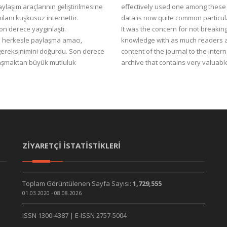
paylaşım araçlarının geliştirilmesine
effectively used one among these 
ılanı kuşkusuz internettir.
data is now quite common particu
son derece yaygınlaştı.
It was the concern for not breakin
 herkesle paylaşma amacı,
knowledge with as much readers as
 gereksinimini doğurdu. Son derece
content of the journal to the inte
aylaşmaktan büyük mutluluk
archive that contains very valuabl
ZİYARETÇİ İSTATİSTİKLERİ
Toplam Görüntülenen Sayfa Sayısı:
1,729,555
01.03.2020 - 08.08.2026
ISSN 1300-4387 | E-ISSN 2757-5004