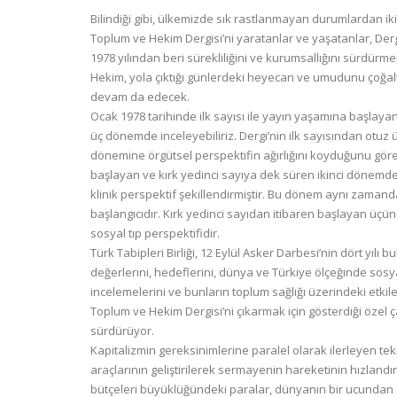
Bilindiği gibi, ülkemizde sık rastlanmayan durumlardan ikisi
Toplum ve Hekim Dergisi’ni yaratanlar ve yaşatanlar, Der
1978 yılından beri sürekliliğini ve kurumsallığını sürdür
Hekim, yola çıktığı günlerdeki heyecan ve umudunu çoğa
devam da edecek.
Ocak 1978 tarihinde ilk sayısı ile yayın yaşamına başlaya
üç dönemde inceleyebiliriz. Dergi’nin ilk sayısından otuz 
dönemine örgütsel perspektifin ağırlığını koyduğunu göreb
başlayan ve kırk yedinci sayıya dek süren ikinci dönemde,
klinik perspektif şekillendirmiştir. Bu dönem aynı zaman
başlangıcıdır. Kırk yedinci sayıdan itibaren başlayan üçü
sosyal tıp perspektifidir.
Türk Tabipleri Birliği, 12 Eylül Asker Darbesi’nin dört yılı 
değerlerini, hedeflerini, dünya ve Türkiye ölçeğinde sosya
incelemelerini ve bunların toplum sağlığı üzerindeki etkileri
Toplum ve Hekim Dergisi’ni çıkarmak için gösterdiği özel 
sürdürüyor.
Kapitalizmin gereksinimlerine paralel olarak ilerleyen tek
araçlarının geliştirilerek sermayenin hareketinin hızlandır
bütçeleri büyüklüğündeki paralar, dünyanın bir ucundan 