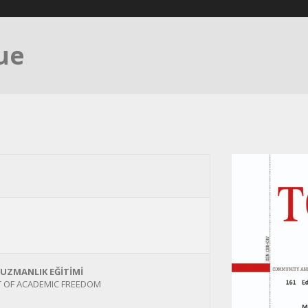
sue
UZMANLIK EĞİTİMİ
XT OF ACADEMIC FREEDOM