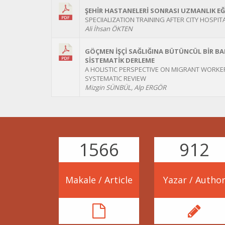
ŞEHİR HASTANELERİ SONRASI UZMANLIK EĞ
SPECIIALIZATION TRAINING AFTER CITY HOSPIT
Ali İhsan ÖKTEN
GÖÇMEN İŞÇİ SAĞLIĞINA BÜTÜNCÜL BİR BAKIŞ
SİSTEMATİK DERLEME
A HOLISTIC PERSPECTIVE ON MIGRANT WORKER
SYSTEMATIC REVIEW
Mizgin SÜNBÜL, Alp ERGÖR
2592
1509
Makale / Article
Yazar / Autho