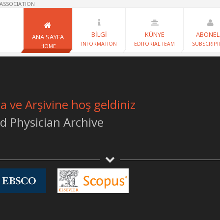
 ASSOCIATION
BİLGİ
KÜNYE
ABONEL
ANA SAYFA
INFORMATION
EDITORIAL TEAM
SUBSCRIPT
HOME
ve Arşivine hoş geldiniz
 Physician Archive