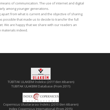
means of communication. The use of internet and digital
larly among younger generations.
g apart from what is current and the objective of sharing
 possible that made us to decide to transfer the full
rnet. We are happy that we share with our readers an
e materials indeed.
TÜBİTAK ULAKBİM İndeksi (2011'den itibaren)
TUBITAK ULAKBIM Database (From 2011)
Copernicus Uluslararası İndeks (2015'den itibaren)
Index Copernicus International (From 2015)