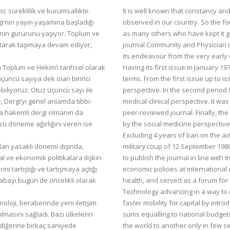
; süreklilik ve kurumsallıktır.
It is well known that constancy an
gi’nin yayın yaşamına başladığı
observed in our country. So the f
menin gururunu yaşıyor. Toplum ve
as many others who have kept it go
ltarak taşımaya devam ediyor,
journal Community and Physician i
its endeavour from the very early
n Toplum ve Hekim’i tarihsel olarak
Having its first issue in January 1
üçüncü sayıya dek olan birinci
terms. From the first issue up to 
iliyoruz. Otuz üçüncü sayı ile
perspective. In the second period 
 Dergi’yi genel anlamda tıbbi-
medical-clinical perspective. It wa
da hakemli dergi olmanın da
peer-reviewed journal. Finally, the
ncü döneme ağırlığını veren ise
by the social medicine perspective
Excluding 4 years of ban on the act
bulan yasaklı dönemi dışında,
military coup of 12 September 1980
l ve ekonomik politikalara ilişkin
to publish the journal in line with 
ni tartıştığı ve tartışmaya açtığı
economic policies at international 
çabayı bugün de öncelikli olarak
health, and served as a forum for 
Technology advancing in a way to 
noloji, beraberinde yeni iletişim
faster mobility for capital by int
ılmasını sağladı. Bazı ülkelerin
sums equalling to national budget
diğerine birkaç saniyede
the world to another only in few s