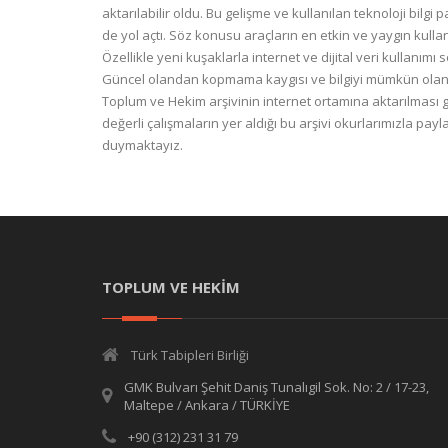
aktarılabilir oldu. Bu gelişme ve kullanılan teknoloji bilgi 
de yol açtı. Söz konusu araçların en etkin ve yaygın kullan
Özellikle yeni kuşaklarla internet ve dijital veri kullanımı 
Güncel olandan kopmama kaygısı ve bilgiyi mümkün olan
Toplum ve Hekim arşivinin internet ortamına aktarılması
değerli çalışmaların yer aldığı bu arşivi okurlarımızla p
duymaktayız.
TOPLUM VE HEKİM
Türk Tabipleri Birliği
GMK Bulvarı Şehit Daniş Tunalıgil Sok. No: 2 / 17-23,
Maltepe / Ankara / TÜRKİYE
+90 (312) 231 31 79