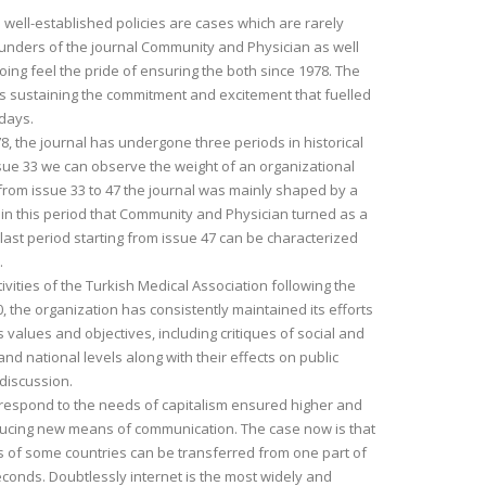
d well-established policies are cases which are rarely
ounders of the journal Community and Physician as well
ing feel the pride of ensuring the both since 1978. The
s sustaining the commitment and excitement that fuelled
 days.
978, the journal has undergone three periods in historical
issue 33 we can observe the weight of an organizational
from issue 33 to 47 the journal was mainly shaped by a
s in this period that Community and Physician turned as a
 last period starting from issue 47 can be characterized
.
ivities of the Turkish Medical Association following the
, the organization has consistently maintained its efforts
its values and objectives, including critiques of social and
and national levels along with their effects on public
discussion.
respond to the needs of capitalism ensured higher and
roducing new means of communication. The case now is that
s of some countries can be transferred from one part of
econds. Doubtlessly internet is the most widely and