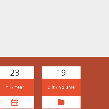
38
33
Yıl / Year
Cilt / Volume