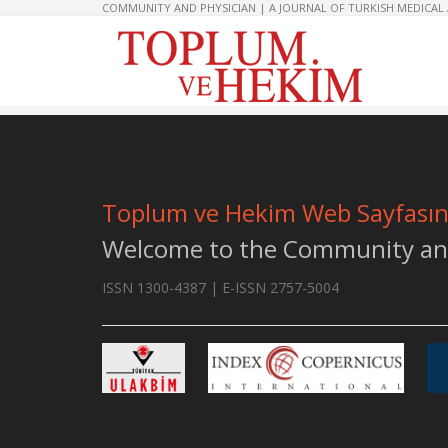
COMMUNITY AND PHYSICIAN | A JOURNAL OF TURKISH MEDICAL
Toplum ve Hekim Web Sayfasına 
Welcome to the Community and
ISSN 1300-4387 | E-ISSN 2757-5004