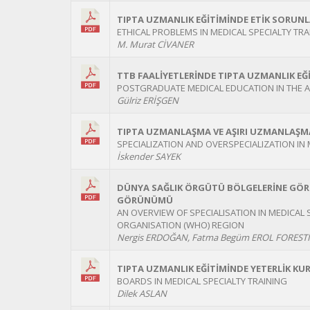
TIPTA UZMANLIK EĞİTİMİNDE ETİK SORUNL
ETHICAL PROBLEMS IN MEDICAL SPECIALTY TRA
M. Murat CİVANER
TTB FAALİYETLERİNDE TIPTA UZMANLIK EĞİ
POSTGRADUATE MEDICAL EDUCATION IN THE AC
Gülriz ERİŞGEN
TIPTA UZMANLAŞMA VE AŞIRI UZMANLAŞMA
SPECIALIZATION AND OVERSPECIALIZATION IN
İskender SAYEK
DÜNYA SAĞLIK ÖRGÜTÜ BÖLGELERİNE GÖR
GÖRÜNÜMÜ
AN OVERVIEW OF SPECIALISATION IN MEDICAL
ORGANISATION (WHO) REGION
Nergis ERDOĞAN, Fatma Begüm EROL FOREST
TIPTA UZMANLIK EĞİTİMİNDE YETERLİK KU
BOARDS IN MEDICAL SPECIALTY TRAINING
Dilek ASLAN